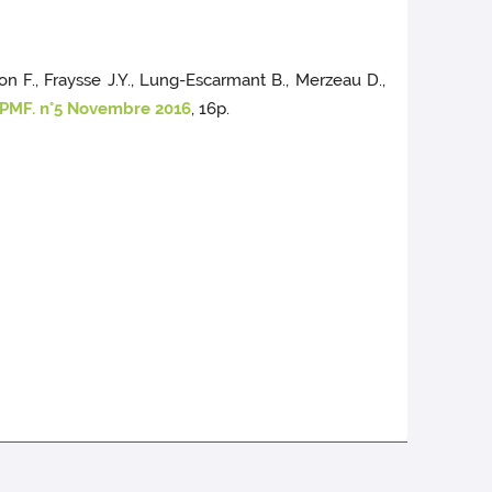
njon F., Fraysse J.Y., Lung-Escarmant B., Merzeau D.,
GPMF. n°5 Novembre 2016
, 16p.