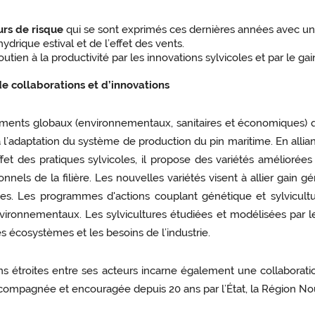
urs de risque
qui se sont exprimés ces dernières années avec une
hydrique estival et de l’effet des vents.
soutien à la productivité par les innovations sylvicoles et par le ga
e collaborations et d’innovations
ments globaux (environnementaux, sanitaires et économiques) qu
 à l’adaptation du système de production du pin maritime. En allia
et des pratiques sylvicoles, il propose des variétés améliorées
els de la filière. Les nouvelles variétés visent à allier gain g
es. Les programmes d'actions couplant génétique et sylvicultu
nvironnementaux. Les sylvicultures étudiées et modélisées par le
 écosystèmes et les besoins de l’industrie.
ions étroites entre ses acteurs incarne également une collaborat
compagnée et encouragée depuis 20 ans par l’État, la Région Nou